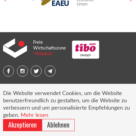
Freie
Wirtschaftszone
"Witebsk"
Die Website verwendet Cookies, um die Website
© 2026 Freie Wirtschaftszone „Witebsk“
benutzerfreundlich zu gestalten, um die Website zu
Sitemap
verbessern und um personalisierte Empfehlungen zu
geben.
Mehr lesen
Cookie-Einstellungen
Akzeptieren
Ablehnen
Website-Erstellung
—
Borovoy Studio