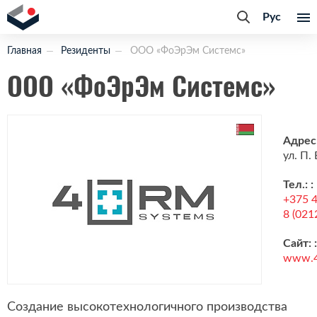
Рус
Главная
Резиденты
ООО «ФоЭрЭм Системс»
ООО «ФоЭрЭм Системс»
Адрес
ул. П.
Тел.: :
+375 
8 (021
Сайт: :
www.4
Создание высокотехнологичного производства