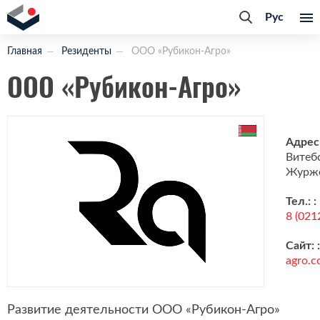
Рус
Главная
Резиденты
ООО «Рубикон-Агро»
ООО «Рубикон-Агро»
Адрес
Витебс
Журже
Тел.: :
8 (021
Сайт: 
agro.
Развитие деятельности ООО «Рубикон-Агро»