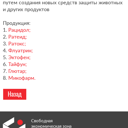
путем создания новых средств защиты животных
и других продуктов
Продукция:
1.
Рацидол;
2.
Ратеид;
3.
Ратокс;
4.
Флуатрин;
5.
Эктофен;
6.
Тайфун;
7.
Глютар;
8.
Микофарм.
Назад
Свободная
экономическая зона