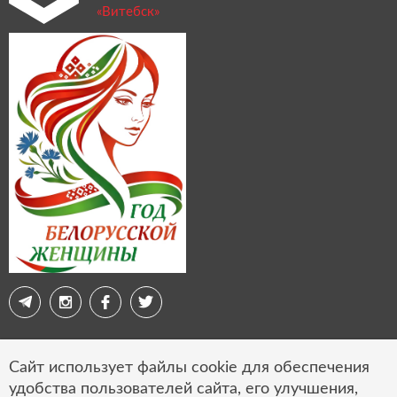
«Витебск»
Сайт использует файлы cookie для обеспечения
© 2026 Свободная экономическая зона «Витебск»
удобства пользователей сайта, его улучшения,