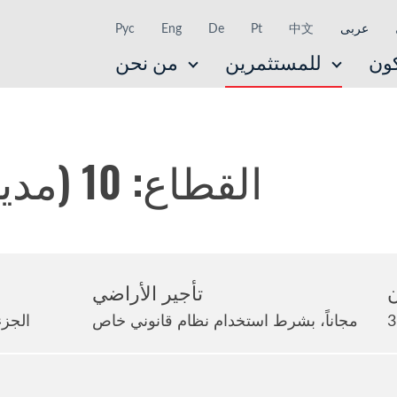
عربى
中文
Pt
De
Eng
Рус
ون
للمستثمرين
من نحن
القطاع: 10 (مدينة باران)
ن
تأجير الأراضي
مجاناً، بشرط استخدام نظام قانوني خاص
الجزء