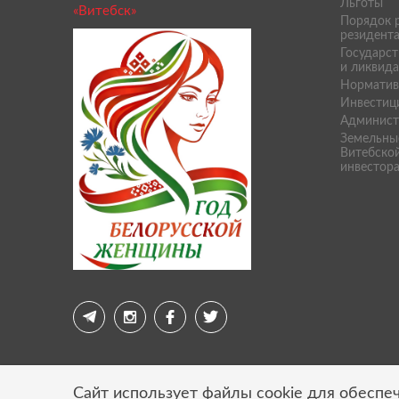
Льготы
«Витебск»
Порядок р
резидент
Государст
и ликвид
Норматив
Инвестиц
Админист
Земельны
Витебской
инвестор
Сайт использует файлы cookie для обеспеч