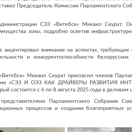
тавил Председатель Комиссии Парламентского Соб
администрации СЭЗ «Витебск» Михаил Скурат. Он
имущества зоны, подробно осветив инфраструктурн
е акцентировал внимание на аспектах, требующих 
ельности и конкурентоспособности белорусских 
«Витебск» Михаил Скурат пригласил членов Парла
форуме «СЭЗ И ОЭЗ КАК ДРАЙВЕРЫ РАЗВИТИЯ 
состоится с 6 по 8 августа 2025 года в деловом 
редставителями Парламентского Собрания Союз
рационных процессов и создании благоприятных у