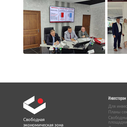
Инвесторам
Для инве
Планы се
Свободны
Свободная
площадк
экономическая зона