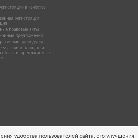
егистрации в качестве
а
венная регистрация
ация
ные правовые акты
ионные предложения
ративные процедуры
е участки и площадки
 области, предлагаемые
ам
ения удобства пользователей сайта, его улучшения,