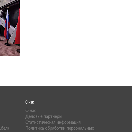
О нас
O нас
Деловые партнеры
Статистическая информация
.бел)
Политика обработки персональных