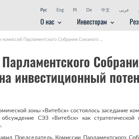
Рус
Eng
Pt
De
中文
عربى
O нас
Инвесторам
Рез
е комиссий Парламентского Собрания Союзного ...
 Парламентского Собрани
 на инвестиционный поте
номической зоны «Витебск» состоялось заседание к
ло обсуждение СЭЗ «Витебск» как стратегическо
.
лавил Председатель Комиссии Парламентского Соб