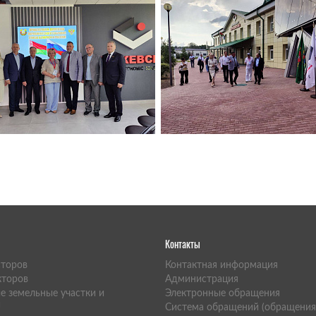
Контакты
сторов
Контактная информация
кторов
Администрация
е земельные участки и
Электронные обращения
и
Система обращений (обращения