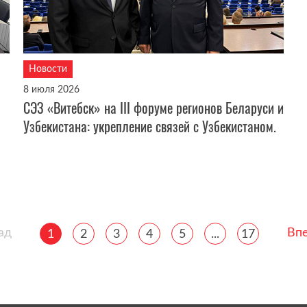
Новости
8 июля 2026
СЭЗ «Витебск» на III форуме регионов Беларуси и
Узбекистана: укрепление связей с Узбекистаном.
ад
Вп
(current)
1
2
3
4
5
...
17