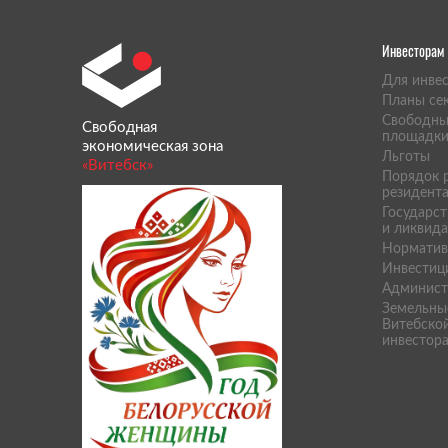
Инвесторам
Для инве
Планы се
Свободны
Свободная
площадк
экономическая зона
Льготы
«Витебск»
Порядок р
резидент
Государст
и ликвид
Норматив
Инвестиц
Админист
Земельны
Витебской
инвестор