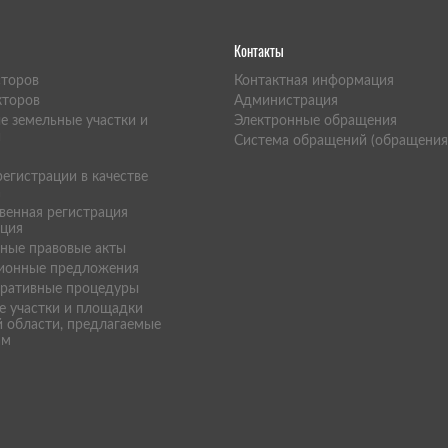
Контакты
сторов
Контактная информация
кторов
Администрация
е земельные участки и
Электронные обращения
и
Система обращений (обращения
егистрации в качестве
а
венная регистрация
ация
ные правовые акты
ионные предложения
ративные процедуры
е участки и площадки
 области, предлагаемые
ам