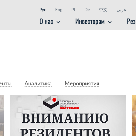
Рус
Eng
Pt
De
中文
عربى
O нас
Инвесторам
Рез
енты
Аналитика
Мероприятия