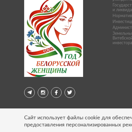
Государст
и ликвид
Норматив
Инвестиц
Админист
Земельны
Витебской
инвестор
Сайт использует файлы cookie для обеспеч
предоставления персонализированных ре
© 2026 Свободная экономическая зона «Витебск»