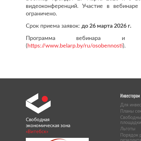
видеоконференций. Участие в вебинаре 
ограничено.
Срок приема заявок:
до 26 марта 2026 г.
Программа вебинара и с
(
https://www.belarp.by/ru/osobennosti
).
Инвесторам
Для инве
Планы се
Свободны
Свободная
площадк
экономическая зона
Льготы
«Витебск»
Порядок р
резидент