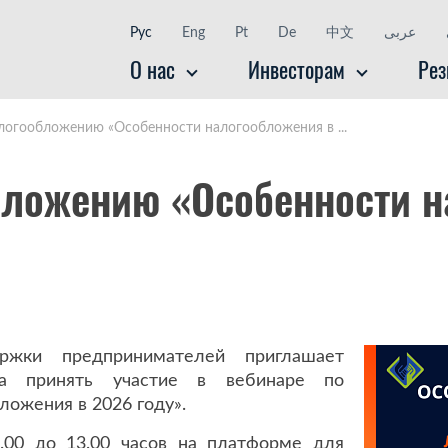
Рус
Eng
Pt
De
中文
عربى
O нас
Инвесторам
Рез
логообложению «Особенности налогообложения в ...
бложению «Особенности н
ржки предпринимателей приглашает
са принять участие в вебинаре по
ожения в 2026 году».
.00 до 13.00 часов на платформе для