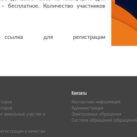
– бесплатное. Количество участников
сылка для регистрации
Контакты
сторов
Контактная информация
кторов
Администрация
е земельные участки и
Электронные обращения
и
Система обращений (обращения
егистрации в качестве
а