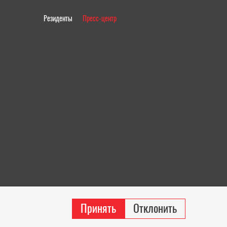
Резиденты
Пресс-центр
Принять
Отклонить
Создание сайтов
—
Студия Борового